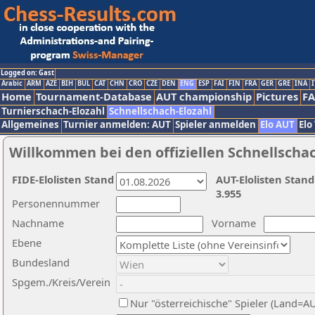
Logged on: Gast
Arabic
ARM
AZE
BIH
BUL
CAT
CHN
CRO
CZE
DEN
ENG
ESP
FAI
FIN
FRA
GER
GRE
INA
I
Home
Tournament-Database
AUT championship
Pictures
F
Turnierschach-Elozahl
Schnellschach-Elozahl
Allgemeines
Turnier anmelden: AUT
Spieler anmelden
Elo AUT
Elo
Willkommen bei den offiziellen Schnellscha
FIDE-Elolisten Stand
AUT-Elolisten Stand
3.955
Personennummer
Nachname
Vorname
Ebene
Bundesland
Spgem./Kreis/Verein
Nur "österreichische" Spieler (Land=A