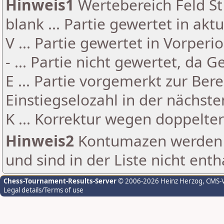
Hinweis1
Wertebereich Feld St 
blank ... Partie gewertet in akt
V ... Partie gewertet in Vorperi
- ... Partie nicht gewertet, da 
E ... Partie vorgemerkt zur Be
Einstiegselozahl in der nächst
K ... Korrektur wegen doppelt
Hinweis2
Kontumazen werden g
und sind in der Liste nicht enth
Chess-Tournament-Results-Server
© 2006-2026 Heinz Herzog
, CMS-
Legal details/Terms of use