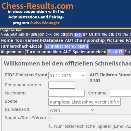
Logged on: Gast
Arabic
ARM
AZE
BIH
BUL
CAT
CHN
CRO
CZE
DEN
ENG
ESP
FAI
FIN
FRA
GER
GRE
INA
I
Home
Tournament-Database
AUT championship
Pictures
F
Turnierschach-Elozahl
Schnellschach-Elozahl
Allgemeines
Turnier anmelden: AUT
Spieler anmelden
Elo AUT
Elo
Willkommen bei den offiziellen Schnellscha
FIDE-Elolisten Stand
AUT-Elolisten Stand
2.303
Personennummer
Nachname
Vorname
Ebene
Bundesland
Spgem./Kreis/Verein
Nur "österreichische" Spieler (Land=A