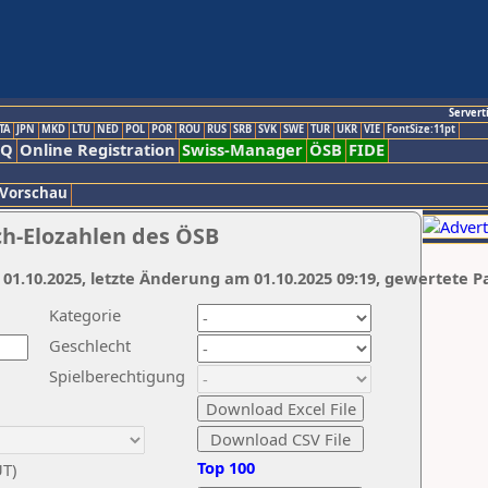
Servert
TA
JPN
MKD
LTU
NED
POL
POR
ROU
RUS
SRB
SVK
SWE
TUR
UKR
VIE
FontSize:11pt
AQ
Online Registration
Swiss-Manager
ÖSB
FIDE
 Vorschau
ch-Elozahlen des ÖSB
 01.10.2025, letzte Änderung am 01.10.2025 09:19, gewertete P
Kategorie
Geschlecht
Spielberechtigung
Top 100
UT)