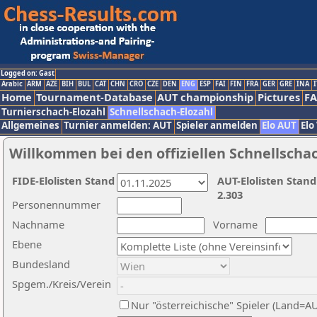
Logged on: Gast
Arabic
ARM
AZE
BIH
BUL
CAT
CHN
CRO
CZE
DEN
ENG
ESP
FAI
FIN
FRA
GER
GRE
INA
I
Home
Tournament-Database
AUT championship
Pictures
F
Turnierschach-Elozahl
Schnellschach-Elozahl
Allgemeines
Turnier anmelden: AUT
Spieler anmelden
Elo AUT
Elo
Willkommen bei den offiziellen Schnellscha
FIDE-Elolisten Stand
AUT-Elolisten Stand
2.303
Personennummer
Nachname
Vorname
Ebene
Bundesland
Spgem./Kreis/Verein
Nur "österreichische" Spieler (Land=A