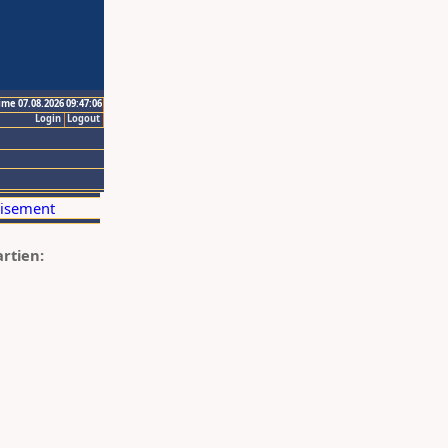
ime 07.08.2026 09:47:06
Login
Logout
artien: