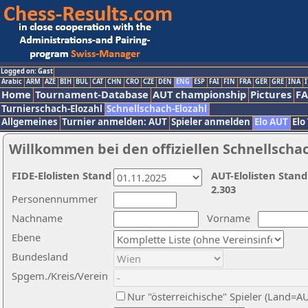
Logged on: Gast
Arabic
ARM
AZE
BIH
BUL
CAT
CHN
CRO
CZE
DEN
ENG
ESP
FAI
FIN
FRA
GER
GRE
INA
I
Home
Tournament-Database
AUT championship
Pictures
F
Turnierschach-Elozahl
Schnellschach-Elozahl
Allgemeines
Turnier anmelden: AUT
Spieler anmelden
Elo AUT
Elo
Willkommen bei den offiziellen Schnellscha
FIDE-Elolisten Stand
AUT-Elolisten Stand
2.303
Personennummer
Nachname
Vorname
Ebene
Bundesland
Spgem./Kreis/Verein
Nur "österreichische" Spieler (Land=A