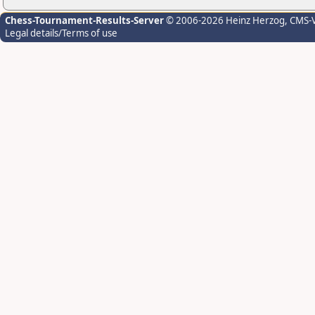
Chess-Tournament-Results-Server
© 2006-2026 Heinz Herzog
, CMS-
Legal details/Terms of use