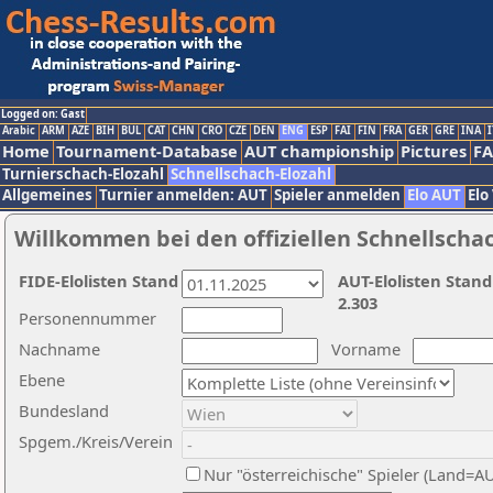
Logged on: Gast
Arabic
ARM
AZE
BIH
BUL
CAT
CHN
CRO
CZE
DEN
ENG
ESP
FAI
FIN
FRA
GER
GRE
INA
I
Home
Tournament-Database
AUT championship
Pictures
F
Turnierschach-Elozahl
Schnellschach-Elozahl
Allgemeines
Turnier anmelden: AUT
Spieler anmelden
Elo AUT
Elo
Willkommen bei den offiziellen Schnellscha
FIDE-Elolisten Stand
AUT-Elolisten Stand
2.303
Personennummer
Nachname
Vorname
Ebene
Bundesland
Spgem./Kreis/Verein
Nur "österreichische" Spieler (Land=A