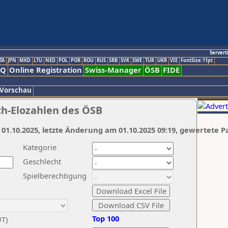
Servert
TA
JPN
MKD
LTU
NED
POL
POR
ROU
RUS
SRB
SVK
SWE
TUR
UKR
VIE
FontSize:11pt
AQ
Online Registration
Swiss-Manager
ÖSB
FIDE
 Vorschau
ch-Elozahlen des ÖSB
 01.10.2025, letzte Änderung am 01.10.2025 09:19, gewertete P
Kategorie
Geschlecht
Spielberechtigung
Top 100
UT)