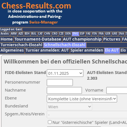
Logged on: Gast
Arabic
ARM
AZE
BIH
BUL
CAT
CHN
CRO
CZE
DEN
ENG
ESP
FAI
FIN
FRA
GER
GRE
INA
I
Home
Tournament-Database
AUT championship
Pictures
F
Turnierschach-Elozahl
Schnellschach-Elozahl
Allgemeines
Turnier anmelden: AUT
Spieler anmelden
Elo AUT
Elo
Willkommen bei den offiziellen Schnellscha
FIDE-Elolisten Stand
AUT-Elolisten Stand
2.303
Personennummer
Nachname
Vorname
Ebene
Bundesland
Spgem./Kreis/Verein
Nur "österreichische" Spieler (Land=A