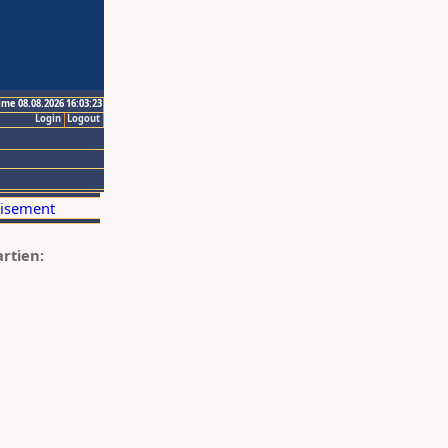
ime 08.08.2026 16:03:23
Login
Logout
artien: