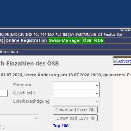
Servert
TA
JPN
MKD
LTU
NED
POL
POR
ROU
RUS
SRB
SVK
SWE
TUR
UKR
VIE
FontSize:11pt
AQ
Online Registration
Swiss-Manager
ÖSB
FIDE
 Vorschau
ch-Elozahlen des ÖSB
 01.07.2026, letzte Änderung am 18.07.2026 10:30, gewertete P
Kategorie
Geschlecht
Spielberechtigung
Top 100
UT)