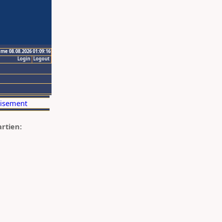
ime 08.08.2026 01:09:16
Login
Logout
artien: