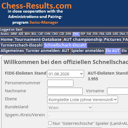
Logged on: Gast
Arabic
ARM
AZE
BIH
BUL
CAT
CHN
CRO
CZE
DEN
ENG
ESP
FAI
FIN
FRA
GER
GRE
INA
I
Home
Tournament-Database
AUT championship
Pictures
F
Turnierschach-Elozahl
Schnellschach-Elozahl
Allgemeines
Turnier anmelden: AUT
Spieler anmelden
Elo AUT
Elo
Willkommen bei den offiziellen Schnellscha
FIDE-Elolisten Stand
AUT-Elolisten Stand
3.955
Personennummer
Nachname
Vorname
Ebene
Bundesland
Spgem./Kreis/Verein
Nur "österreichische" Spieler (Land=A