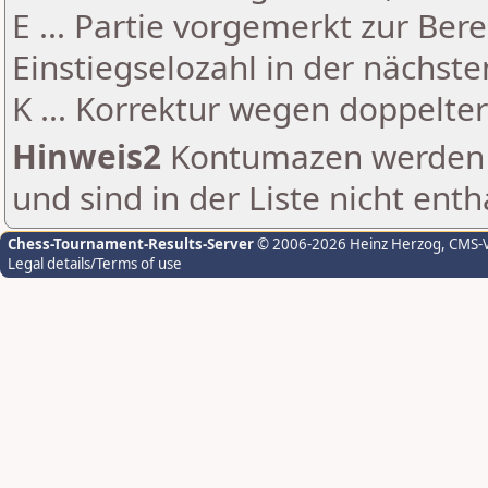
E ... Partie vorgemerkt zur Be
Einstiegselozahl in der nächst
K ... Korrektur wegen doppelt
Hinweis2
Kontumazen werden g
und sind in der Liste nicht enth
Chess-Tournament-Results-Server
© 2006-2026 Heinz Herzog
, CMS-
Legal details/Terms of use