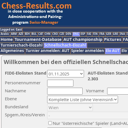
Logged on: Gast
Arabic
ARM
AZE
BIH
BUL
CAT
CHN
CRO
CZE
DEN
ENG
ESP
FAI
FIN
FRA
GER
GRE
INA
I
Home
Tournament-Database
AUT championship
Pictures
F
Turnierschach-Elozahl
Schnellschach-Elozahl
Allgemeines
Turnier anmelden: AUT
Spieler anmelden
Elo AUT
Elo
Willkommen bei den offiziellen Schnellscha
FIDE-Elolisten Stand
AUT-Elolisten Stand
2.303
Personennummer
Nachname
Vorname
Ebene
Bundesland
Spgem./Kreis/Verein
Nur "österreichische" Spieler (Land=A