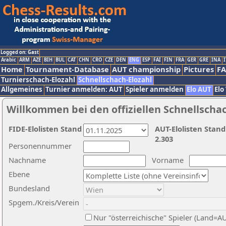
Logged on: Gast
Arabic
ARM
AZE
BIH
BUL
CAT
CHN
CRO
CZE
DEN
ENG
ESP
FAI
FIN
FRA
GER
GRE
INA
I
Home
Tournament-Database
AUT championship
Pictures
F
Turnierschach-Elozahl
Schnellschach-Elozahl
Allgemeines
Turnier anmelden: AUT
Spieler anmelden
Elo AUT
Elo
Willkommen bei den offiziellen Schnellscha
FIDE-Elolisten Stand
AUT-Elolisten Stand
2.303
Personennummer
Nachname
Vorname
Ebene
Bundesland
Spgem./Kreis/Verein
Nur "österreichische" Spieler (Land=A