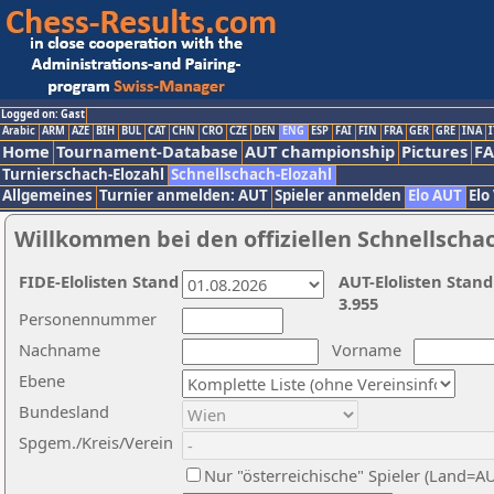
Logged on: Gast
Arabic
ARM
AZE
BIH
BUL
CAT
CHN
CRO
CZE
DEN
ENG
ESP
FAI
FIN
FRA
GER
GRE
INA
I
Home
Tournament-Database
AUT championship
Pictures
F
Turnierschach-Elozahl
Schnellschach-Elozahl
Allgemeines
Turnier anmelden: AUT
Spieler anmelden
Elo AUT
Elo
Willkommen bei den offiziellen Schnellscha
FIDE-Elolisten Stand
AUT-Elolisten Stand
3.955
Personennummer
Nachname
Vorname
Ebene
Bundesland
Spgem./Kreis/Verein
Nur "österreichische" Spieler (Land=A