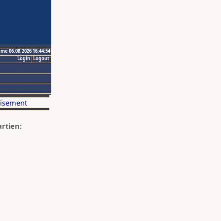
ime 06.08.2026 16:44:54
Login
Logout
artien: