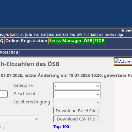
Servert
TA
JPN
MKD
LTU
NED
POL
POR
ROU
RUS
SRB
SVK
SWE
TUR
UKR
VIE
FontSize:11pt
AQ
Online Registration
Swiss-Manager
ÖSB
FIDE
 Vorschau
ch-Elozahlen des ÖSB
 01.07.2026, letzte Änderung am 18.07.2026 10:30, gewertete P
Kategorie
Geschlecht
Spielberechtigung
Top 100
UT)