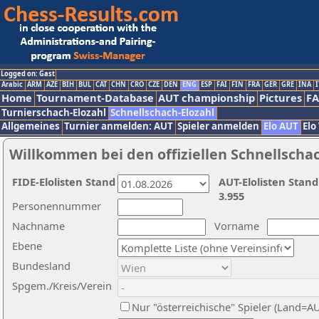
Logged on: Gast
Arabic
ARM
AZE
BIH
BUL
CAT
CHN
CRO
CZE
DEN
ENG
ESP
FAI
FIN
FRA
GER
GRE
INA
I
Home
Tournament-Database
AUT championship
Pictures
F
Turnierschach-Elozahl
Schnellschach-Elozahl
Allgemeines
Turnier anmelden: AUT
Spieler anmelden
Elo AUT
Elo
Willkommen bei den offiziellen Schnellscha
FIDE-Elolisten Stand
AUT-Elolisten Stand
3.955
Personennummer
Nachname
Vorname
Ebene
Bundesland
Spgem./Kreis/Verein
Nur "österreichische" Spieler (Land=A