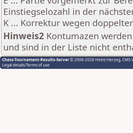
E ... Partie vorgemerkt zur Be
Einstiegselozahl in der nächst
K ... Korrektur wegen doppelt
Hinweis2
Kontumazen werden g
und sind in der Liste nicht enth
Chess-Tournament-Results-Server
© 2006-2026 Heinz Herzog
, CMS-
Legal details/Terms of use