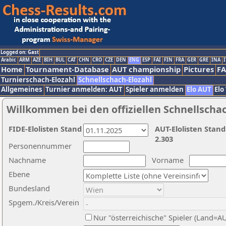
Logged on: Gast
Arabic
ARM
AZE
BIH
BUL
CAT
CHN
CRO
CZE
DEN
ENG
ESP
FAI
FIN
FRA
GER
GRE
INA
I
Home
Tournament-Database
AUT championship
Pictures
F
Turnierschach-Elozahl
Schnellschach-Elozahl
Allgemeines
Turnier anmelden: AUT
Spieler anmelden
Elo AUT
Elo
Willkommen bei den offiziellen Schnellscha
FIDE-Elolisten Stand
AUT-Elolisten Stand
2.303
Personennummer
Nachname
Vorname
Ebene
Bundesland
Spgem./Kreis/Verein
Nur "österreichische" Spieler (Land=A