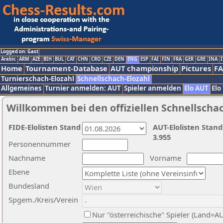
Logged on: Gast
Arabic
ARM
AZE
BIH
BUL
CAT
CHN
CRO
CZE
DEN
ENG
ESP
FAI
FIN
FRA
GER
GRE
INA
I
Home
Tournament-Database
AUT championship
Pictures
F
Turnierschach-Elozahl
Schnellschach-Elozahl
Allgemeines
Turnier anmelden: AUT
Spieler anmelden
Elo AUT
Elo
Willkommen bei den offiziellen Schnellscha
FIDE-Elolisten Stand
AUT-Elolisten Stand
3.955
Personennummer
Nachname
Vorname
Ebene
Bundesland
Spgem./Kreis/Verein
Nur "österreichische" Spieler (Land=A