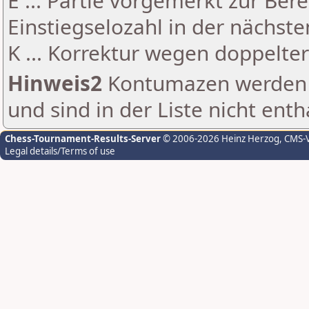
E ... Partie vorgemerkt zur Be
Einstiegselozahl in der nächst
K ... Korrektur wegen doppelt
Hinweis2
Kontumazen werden g
und sind in der Liste nicht enth
Chess-Tournament-Results-Server
© 2006-2026 Heinz Herzog
, CMS-
Legal details/Terms of use