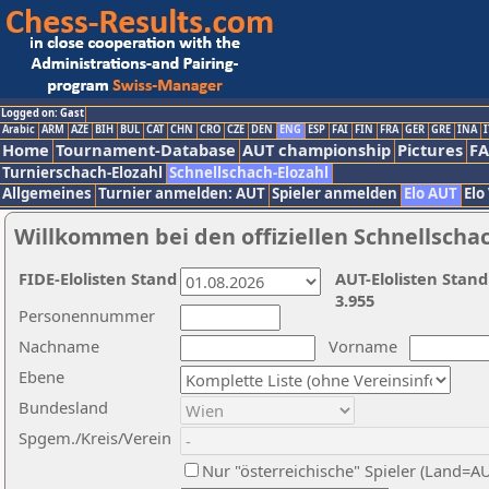
Logged on: Gast
Arabic
ARM
AZE
BIH
BUL
CAT
CHN
CRO
CZE
DEN
ENG
ESP
FAI
FIN
FRA
GER
GRE
INA
I
Home
Tournament-Database
AUT championship
Pictures
F
Turnierschach-Elozahl
Schnellschach-Elozahl
Allgemeines
Turnier anmelden: AUT
Spieler anmelden
Elo AUT
Elo
Willkommen bei den offiziellen Schnellscha
FIDE-Elolisten Stand
AUT-Elolisten Stand
3.955
Personennummer
Nachname
Vorname
Ebene
Bundesland
Spgem./Kreis/Verein
Nur "österreichische" Spieler (Land=A