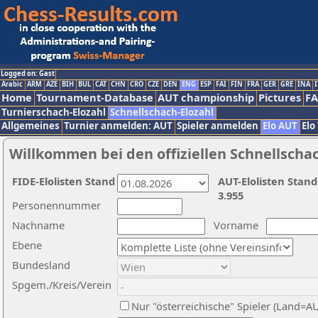
Logged on: Gast
Arabic
ARM
AZE
BIH
BUL
CAT
CHN
CRO
CZE
DEN
ENG
ESP
FAI
FIN
FRA
GER
GRE
INA
I
Home
Tournament-Database
AUT championship
Pictures
F
Turnierschach-Elozahl
Schnellschach-Elozahl
Allgemeines
Turnier anmelden: AUT
Spieler anmelden
Elo AUT
Elo
Willkommen bei den offiziellen Schnellscha
FIDE-Elolisten Stand
AUT-Elolisten Stand
3.955
Personennummer
Nachname
Vorname
Ebene
Bundesland
Spgem./Kreis/Verein
Nur "österreichische" Spieler (Land=A