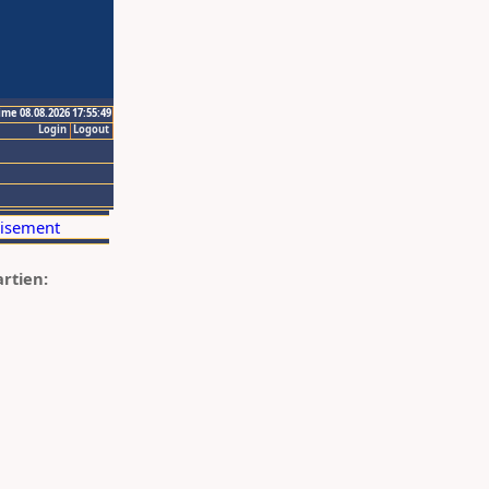
ime 08.08.2026 17:55:49
Login
Logout
artien: