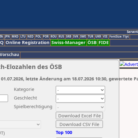
Servert
TA
JPN
MKD
LTU
NED
POL
POR
ROU
RUS
SRB
SVK
SWE
TUR
UKR
VIE
FontSize:11pt
AQ
Online Registration
Swiss-Manager
ÖSB
FIDE
 Vorschau
ch-Elozahlen des ÖSB
 01.07.2026, letzte Änderung am 18.07.2026 10:30, gewertete P
Kategorie
Geschlecht
Spielberechtigung
Top 100
UT)