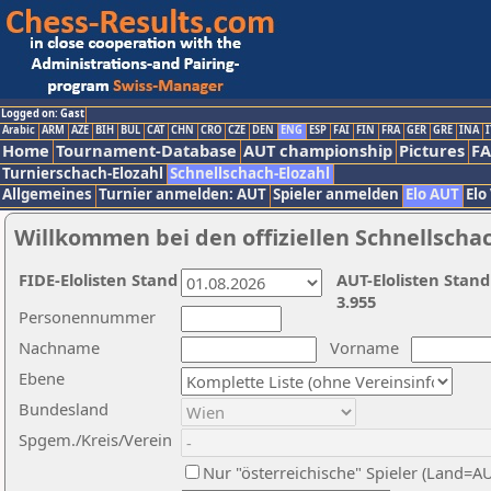
Logged on: Gast
Arabic
ARM
AZE
BIH
BUL
CAT
CHN
CRO
CZE
DEN
ENG
ESP
FAI
FIN
FRA
GER
GRE
INA
I
Home
Tournament-Database
AUT championship
Pictures
F
Turnierschach-Elozahl
Schnellschach-Elozahl
Allgemeines
Turnier anmelden: AUT
Spieler anmelden
Elo AUT
Elo
Willkommen bei den offiziellen Schnellscha
FIDE-Elolisten Stand
AUT-Elolisten Stand
3.955
Personennummer
Nachname
Vorname
Ebene
Bundesland
Spgem./Kreis/Verein
Nur "österreichische" Spieler (Land=A