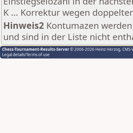
Einstiegselozahl in der nächst
K ... Korrektur wegen doppelt
Hinweis2
Kontumazen werden g
und sind in der Liste nicht enth
Chess-Tournament-Results-Server
© 2006-2026 Heinz Herzog
, CMS-
Legal details/Terms of use