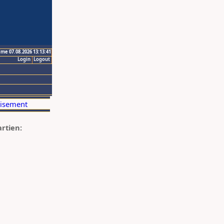
ime 07.08.2026 13:13:41
Login
Logout
artien: