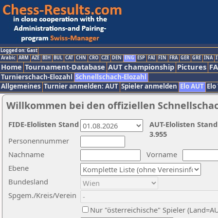
Logged on: Gast
Arabic
ARM
AZE
BIH
BUL
CAT
CHN
CRO
CZE
DEN
ENG
ESP
FAI
FIN
FRA
GER
GRE
INA
I
Home
Tournament-Database
AUT championship
Pictures
F
Turnierschach-Elozahl
Schnellschach-Elozahl
Allgemeines
Turnier anmelden: AUT
Spieler anmelden
Elo AUT
Elo
Willkommen bei den offiziellen Schnellscha
FIDE-Elolisten Stand
AUT-Elolisten Stand
3.955
Personennummer
Nachname
Vorname
Ebene
Bundesland
Spgem./Kreis/Verein
Nur "österreichische" Spieler (Land=A