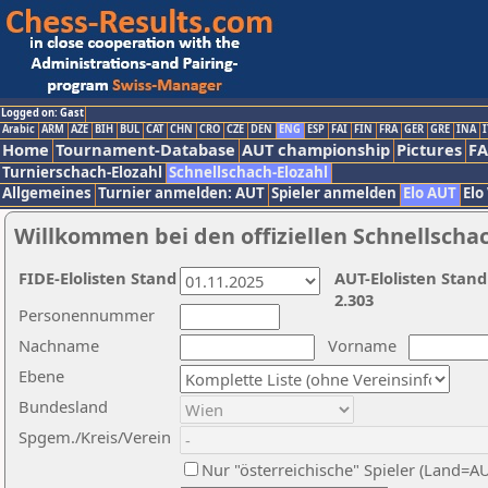
Logged on: Gast
Arabic
ARM
AZE
BIH
BUL
CAT
CHN
CRO
CZE
DEN
ENG
ESP
FAI
FIN
FRA
GER
GRE
INA
I
Home
Tournament-Database
AUT championship
Pictures
F
Turnierschach-Elozahl
Schnellschach-Elozahl
Allgemeines
Turnier anmelden: AUT
Spieler anmelden
Elo AUT
Elo
Willkommen bei den offiziellen Schnellscha
FIDE-Elolisten Stand
AUT-Elolisten Stand
2.303
Personennummer
Nachname
Vorname
Ebene
Bundesland
Spgem./Kreis/Verein
Nur "österreichische" Spieler (Land=A