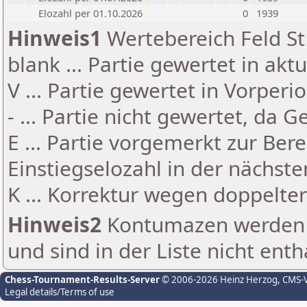
Elozahl per 01.10.2026
0
1939
Hinweis1
Wertebereich Feld St 
blank ... Partie gewertet in akt
V ... Partie gewertet in Vorperi
- ... Partie nicht gewertet, da 
E ... Partie vorgemerkt zur Be
Einstiegselozahl in der nächst
K ... Korrektur wegen doppelt
Hinweis2
Kontumazen werden g
und sind in der Liste nicht enth
Chess-Tournament-Results-Server
© 2006-2026 Heinz Herzog
, CMS-
Legal details/Terms of use