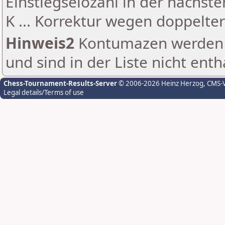
Einstiegselozahl in der nächst
K ... Korrektur wegen doppelt
Hinweis2
Kontumazen werden g
und sind in der Liste nicht enth
Chess-Tournament-Results-Server
© 2006-2026 Heinz Herzog
, CMS-
Legal details/Terms of use