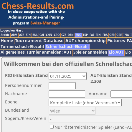
Logged on: Gast
Arabic
ARM
AZE
BIH
BUL
CAT
CHN
CRO
CZE
DEN
ENG
ESP
FAI
FIN
FRA
GER
GRE
INA
I
Home
Tournament-Database
AUT championship
Pictures
F
Turnierschach-Elozahl
Schnellschach-Elozahl
Allgemeines
Turnier anmelden: AUT
Spieler anmelden
Elo AUT
Elo
Willkommen bei den offiziellen Schnellscha
FIDE-Elolisten Stand
AUT-Elolisten Stand
2.303
Personennummer
Nachname
Vorname
Ebene
Bundesland
Spgem./Kreis/Verein
Nur "österreichische" Spieler (Land=A