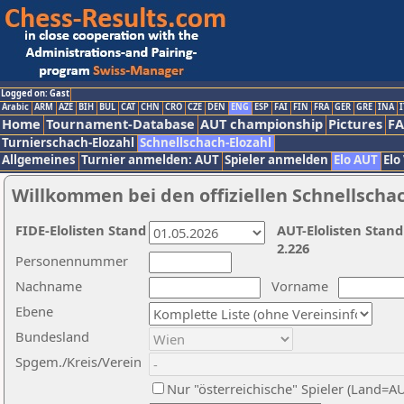
Logged on: Gast
Arabic
ARM
AZE
BIH
BUL
CAT
CHN
CRO
CZE
DEN
ENG
ESP
FAI
FIN
FRA
GER
GRE
INA
I
Home
Tournament-Database
AUT championship
Pictures
F
Turnierschach-Elozahl
Schnellschach-Elozahl
Allgemeines
Turnier anmelden: AUT
Spieler anmelden
Elo AUT
Elo
Willkommen bei den offiziellen Schnellscha
FIDE-Elolisten Stand
AUT-Elolisten Stand
2.226
Personennummer
Nachname
Vorname
Ebene
Bundesland
Spgem./Kreis/Verein
Nur "österreichische" Spieler (Land=A