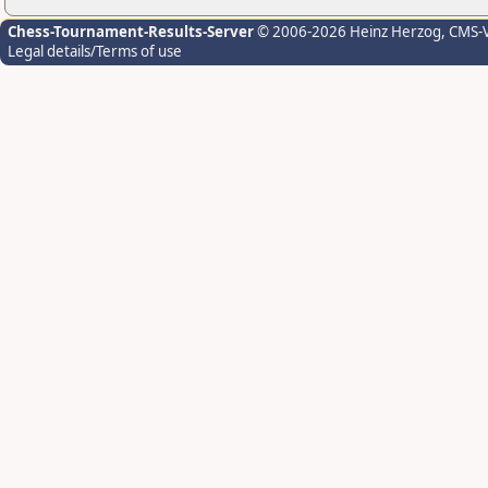
Chess-Tournament-Results-Server
© 2006-2026 Heinz Herzog
, CMS-
Legal details/Terms of use