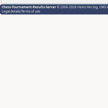
Chess-Tournament-Results-Server
© 2006-2026 Heinz Herzog
, CMS-
Legal details/Terms of use