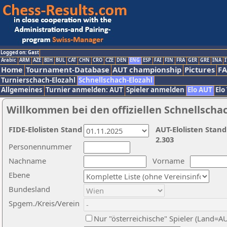
Logged on: Gast
Arabic
ARM
AZE
BIH
BUL
CAT
CHN
CRO
CZE
DEN
ENG
ESP
FAI
FIN
FRA
GER
GRE
INA
I
Home
Tournament-Database
AUT championship
Pictures
F
Turnierschach-Elozahl
Schnellschach-Elozahl
Allgemeines
Turnier anmelden: AUT
Spieler anmelden
Elo AUT
Elo
Willkommen bei den offiziellen Schnellscha
FIDE-Elolisten Stand
AUT-Elolisten Stand
2.303
Personennummer
Nachname
Vorname
Ebene
Bundesland
Spgem./Kreis/Verein
Nur "österreichische" Spieler (Land=A