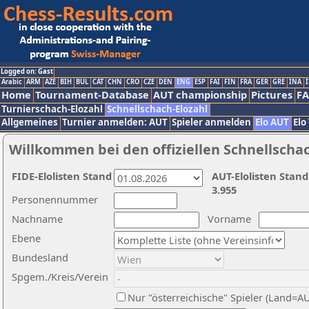
Logged on: Gast
Arabic
ARM
AZE
BIH
BUL
CAT
CHN
CRO
CZE
DEN
ENG
ESP
FAI
FIN
FRA
GER
GRE
INA
I
Home
Tournament-Database
AUT championship
Pictures
F
Turnierschach-Elozahl
Schnellschach-Elozahl
Allgemeines
Turnier anmelden: AUT
Spieler anmelden
Elo AUT
Elo
Willkommen bei den offiziellen Schnellscha
FIDE-Elolisten Stand
AUT-Elolisten Stand
3.955
Personennummer
Nachname
Vorname
Ebene
Bundesland
Spgem./Kreis/Verein
Nur "österreichische" Spieler (Land=A