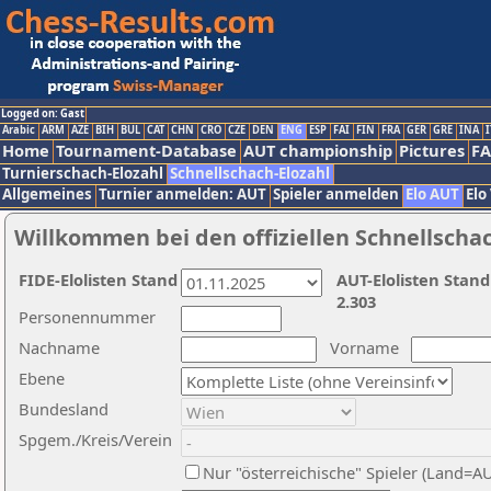
Logged on: Gast
Arabic
ARM
AZE
BIH
BUL
CAT
CHN
CRO
CZE
DEN
ENG
ESP
FAI
FIN
FRA
GER
GRE
INA
I
Home
Tournament-Database
AUT championship
Pictures
F
Turnierschach-Elozahl
Schnellschach-Elozahl
Allgemeines
Turnier anmelden: AUT
Spieler anmelden
Elo AUT
Elo
Willkommen bei den offiziellen Schnellscha
FIDE-Elolisten Stand
AUT-Elolisten Stand
2.303
Personennummer
Nachname
Vorname
Ebene
Bundesland
Spgem./Kreis/Verein
Nur "österreichische" Spieler (Land=A