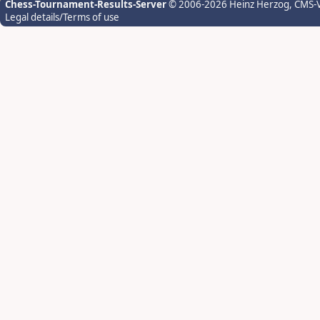
Chess-Tournament-Results-Server
© 2006-2026 Heinz Herzog
, CMS-
Legal details/Terms of use