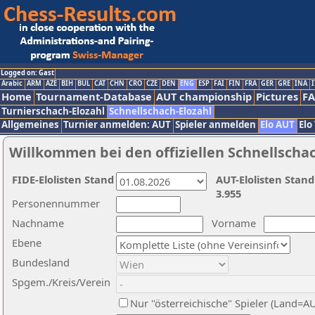
Logged on: Gast
Arabic
ARM
AZE
BIH
BUL
CAT
CHN
CRO
CZE
DEN
ENG
ESP
FAI
FIN
FRA
GER
GRE
INA
I
Home
Tournament-Database
AUT championship
Pictures
F
Turnierschach-Elozahl
Schnellschach-Elozahl
Allgemeines
Turnier anmelden: AUT
Spieler anmelden
Elo AUT
Elo
Willkommen bei den offiziellen Schnellscha
FIDE-Elolisten Stand
AUT-Elolisten Stand
3.955
Personennummer
Nachname
Vorname
Ebene
Bundesland
Spgem./Kreis/Verein
Nur "österreichische" Spieler (Land=A