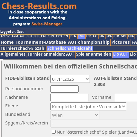
Logged on: Gast
Arabic
ARM
AZE
BIH
BUL
CAT
CHN
CRO
CZE
DEN
ENG
ESP
FAI
FIN
FRA
GER
GRE
INA
I
Home
Tournament-Database
AUT championship
Pictures
F
Turnierschach-Elozahl
Schnellschach-Elozahl
Allgemeines
Turnier anmelden: AUT
Spieler anmelden
Elo AUT
Elo
Willkommen bei den offiziellen Schnellscha
FIDE-Elolisten Stand
AUT-Elolisten Stand
2.303
Personennummer
Nachname
Vorname
Ebene
Bundesland
Spgem./Kreis/Verein
Nur "österreichische" Spieler (Land=A