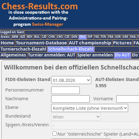
Logged on: Gast
Arabic
ARM
AZE
BIH
BUL
CAT
CHN
CRO
CZE
DEN
ENG
ESP
FAI
FIN
FRA
GER
GRE
INA
I
Home
Tournament-Database
AUT championship
Pictures
F
Turnierschach-Elozahl
Schnellschach-Elozahl
Allgemeines
Turnier anmelden: AUT
Spieler anmelden
Elo AUT
Elo
Willkommen bei den offiziellen Schnellscha
FIDE-Elolisten Stand
AUT-Elolisten Stand
3.955
Personennummer
Nachname
Vorname
Ebene
Bundesland
Spgem./Kreis/Verein
Nur "österreichische" Spieler (Land=A