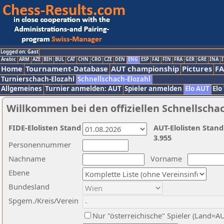
Logged on: Gast
Arabic
ARM
AZE
BIH
BUL
CAT
CHN
CRO
CZE
DEN
ENG
ESP
FAI
FIN
FRA
GER
GRE
INA
I
Home
Tournament-Database
AUT championship
Pictures
F
Turnierschach-Elozahl
Schnellschach-Elozahl
Allgemeines
Turnier anmelden: AUT
Spieler anmelden
Elo AUT
Elo
Willkommen bei den offiziellen Schnellscha
FIDE-Elolisten Stand
AUT-Elolisten Stand
3.955
Personennummer
Nachname
Vorname
Ebene
Bundesland
Spgem./Kreis/Verein
Nur "österreichische" Spieler (Land=A