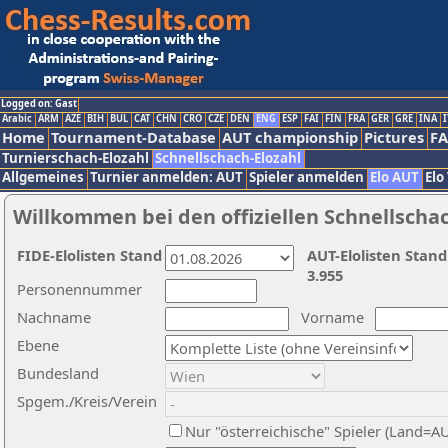
Logged on: Gast
Arabic
ARM
AZE
BIH
BUL
CAT
CHN
CRO
CZE
DEN
ENG
ESP
FAI
FIN
FRA
GER
GRE
INA
I
Home
Tournament-Database
AUT championship
Pictures
F
Turnierschach-Elozahl
Schnellschach-Elozahl
Allgemeines
Turnier anmelden: AUT
Spieler anmelden
Elo AUT
Elo
Willkommen bei den offiziellen Schnellscha
FIDE-Elolisten Stand
AUT-Elolisten Stand
3.955
Personennummer
Nachname
Vorname
Ebene
Bundesland
Spgem./Kreis/Verein
Nur "österreichische" Spieler (Land=A