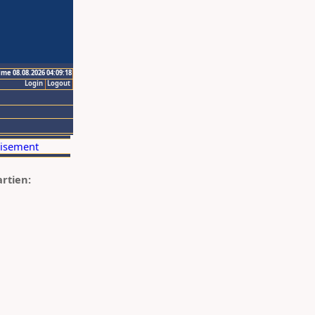
ime 08.08.2026 04:09:18
Login
Logout
artien: