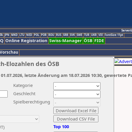
Servert
TA
JPN
MKD
LTU
NED
POL
POR
ROU
RUS
SRB
SVK
SWE
TUR
UKR
VIE
FontSize:11pt
AQ
Online Registration
Swiss-Manager
ÖSB
FIDE
 Vorschau
ch-Elozahlen des ÖSB
 01.07.2026, letzte Änderung am 18.07.2026 10:30, gewertete P
Kategorie
Geschlecht
Spielberechtigung
Top 100
UT)