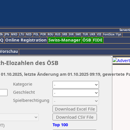
Servert
TA
JPN
MKD
LTU
NED
POL
POR
ROU
RUS
SRB
SVK
SWE
TUR
UKR
VIE
FontSize:11pt
AQ
Online Registration
Swiss-Manager
ÖSB
FIDE
 Vorschau
ch-Elozahlen des ÖSB
 01.10.2025, letzte Änderung am 01.10.2025 09:19, gewertete P
Kategorie
Geschlecht
Spielberechtigung
Top 100
UT)