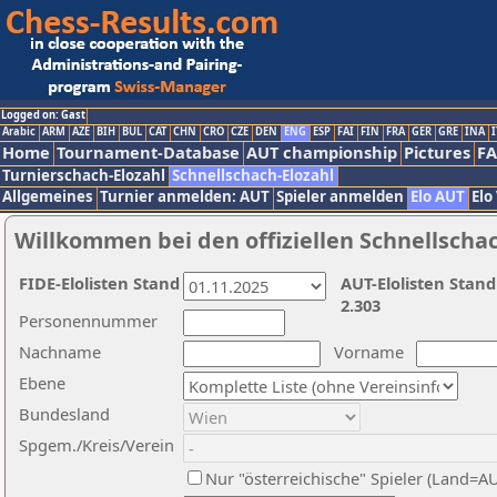
Logged on: Gast
Arabic
ARM
AZE
BIH
BUL
CAT
CHN
CRO
CZE
DEN
ENG
ESP
FAI
FIN
FRA
GER
GRE
INA
I
Home
Tournament-Database
AUT championship
Pictures
F
Turnierschach-Elozahl
Schnellschach-Elozahl
Allgemeines
Turnier anmelden: AUT
Spieler anmelden
Elo AUT
Elo
Willkommen bei den offiziellen Schnellscha
FIDE-Elolisten Stand
AUT-Elolisten Stand
2.303
Personennummer
Nachname
Vorname
Ebene
Bundesland
Spgem./Kreis/Verein
Nur "österreichische" Spieler (Land=A