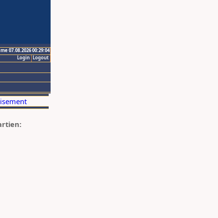
ime 07.08.2026 00:29:04
Login
Logout
artien: