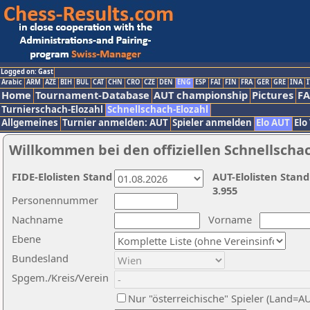
Logged on: Gast
Arabic
ARM
AZE
BIH
BUL
CAT
CHN
CRO
CZE
DEN
ENG
ESP
FAI
FIN
FRA
GER
GRE
INA
I
Home
Tournament-Database
AUT championship
Pictures
F
Turnierschach-Elozahl
Schnellschach-Elozahl
Allgemeines
Turnier anmelden: AUT
Spieler anmelden
Elo AUT
Elo
Willkommen bei den offiziellen Schnellscha
FIDE-Elolisten Stand
AUT-Elolisten Stand
3.955
Personennummer
Nachname
Vorname
Ebene
Bundesland
Spgem./Kreis/Verein
Nur "österreichische" Spieler (Land=A