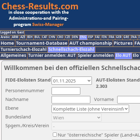
Logged on: Gast
Arabic
ARM
AZE
BIH
BUL
CAT
CHN
CRO
CZE
DEN
ENG
ESP
FAI
FIN
FRA
GER
GRE
INA
I
Home
Tournament-Database
AUT championship
Pictures
F
Turnierschach-Elozahl
Schnellschach-Elozahl
Allgemeines
Turnier anmelden: AUT
Spieler anmelden
Elo AUT
Elo
Willkommen bei den offiziellen Schnellscha
FIDE-Elolisten Stand
AUT-Elolisten Stand
2.303
Personennummer
Nachname
Vorname
Ebene
Bundesland
Spgem./Kreis/Verein
Nur "österreichische" Spieler (Land=A