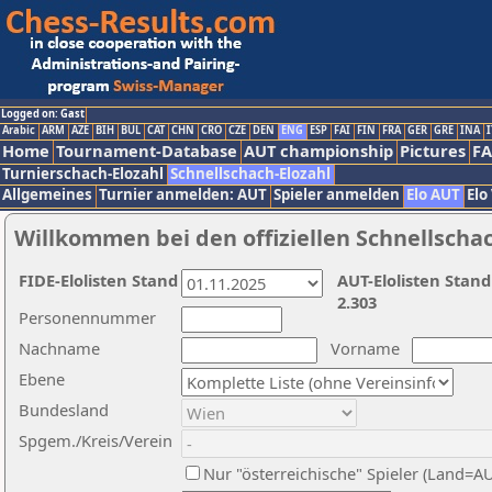
Logged on: Gast
Arabic
ARM
AZE
BIH
BUL
CAT
CHN
CRO
CZE
DEN
ENG
ESP
FAI
FIN
FRA
GER
GRE
INA
I
Home
Tournament-Database
AUT championship
Pictures
F
Turnierschach-Elozahl
Schnellschach-Elozahl
Allgemeines
Turnier anmelden: AUT
Spieler anmelden
Elo AUT
Elo
Willkommen bei den offiziellen Schnellscha
FIDE-Elolisten Stand
AUT-Elolisten Stand
2.303
Personennummer
Nachname
Vorname
Ebene
Bundesland
Spgem./Kreis/Verein
Nur "österreichische" Spieler (Land=A