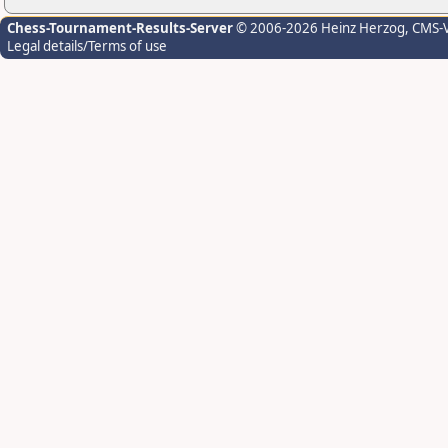
Chess-Tournament-Results-Server
© 2006-2026 Heinz Herzog
, CMS-
Legal details/Terms of use