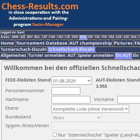
Logged on: Gast
Arabic
ARM
AZE
BIH
BUL
CAT
CHN
CRO
CZE
DEN
ENG
ESP
FAI
FIN
FRA
GER
GRE
INA
I
Home
Tournament-Database
AUT championship
Pictures
F
Turnierschach-Elozahl
Schnellschach-Elozahl
Allgemeines
Turnier anmelden: AUT
Spieler anmelden
Elo AUT
Elo
Willkommen bei den offiziellen Schnellscha
FIDE-Elolisten Stand
AUT-Elolisten Stand
3.955
Personennummer
Nachname
Vorname
Ebene
Bundesland
Spgem./Kreis/Verein
Nur "österreichische" Spieler (Land=A