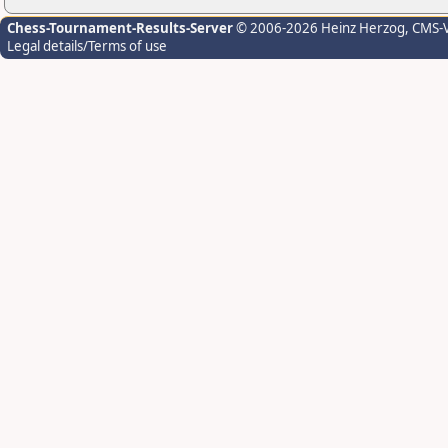
Chess-Tournament-Results-Server
© 2006-2026 Heinz Herzog
, CMS-
Legal details/Terms of use