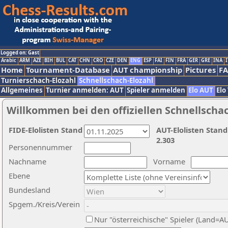
Logged on: Gast
Arabic
ARM
AZE
BIH
BUL
CAT
CHN
CRO
CZE
DEN
ENG
ESP
FAI
FIN
FRA
GER
GRE
INA
I
Home
Tournament-Database
AUT championship
Pictures
F
Turnierschach-Elozahl
Schnellschach-Elozahl
Allgemeines
Turnier anmelden: AUT
Spieler anmelden
Elo AUT
Elo
Willkommen bei den offiziellen Schnellscha
FIDE-Elolisten Stand
AUT-Elolisten Stand
2.303
Personennummer
Nachname
Vorname
Ebene
Bundesland
Spgem./Kreis/Verein
Nur "österreichische" Spieler (Land=A