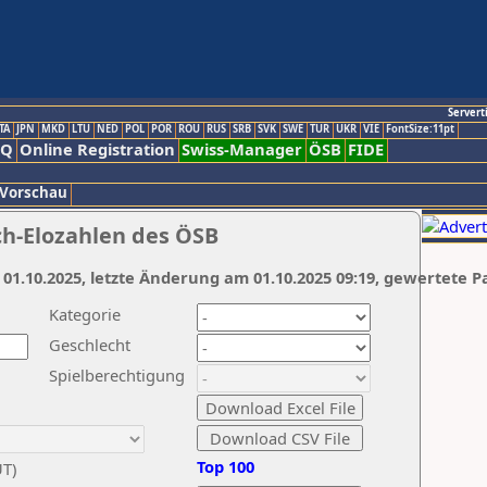
Servert
TA
JPN
MKD
LTU
NED
POL
POR
ROU
RUS
SRB
SVK
SWE
TUR
UKR
VIE
FontSize:11pt
AQ
Online Registration
Swiss-Manager
ÖSB
FIDE
 Vorschau
ch-Elozahlen des ÖSB
 01.10.2025, letzte Änderung am 01.10.2025 09:19, gewertete P
Kategorie
Geschlecht
Spielberechtigung
Top 100
UT)