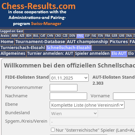
Logged on: Gast
Arabic
ARM
AZE
BIH
BUL
CAT
CHN
CRO
CZE
DEN
ENG
ESP
FAI
FIN
FRA
GER
GRE
INA
I
Home
Tournament-Database
AUT championship
Pictures
F
Turnierschach-Elozahl
Schnellschach-Elozahl
Allgemeines
Turnier anmelden: AUT
Spieler anmelden
Elo AUT
Elo
Willkommen bei den offiziellen Schnellscha
FIDE-Elolisten Stand
AUT-Elolisten Stand
2.303
Personennummer
Nachname
Vorname
Ebene
Bundesland
Spgem./Kreis/Verein
Nur "österreichische" Spieler (Land=A