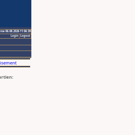
ime 06.08.2026 11:06:39
Login
Logout
artien: