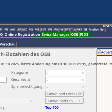
Servert
TA
JPN
MKD
LTU
NED
POL
POR
ROU
RUS
SRB
SVK
SWE
TUR
UKR
VIE
FontSize:11pt
AQ
Online Registration
Swiss-Manager
ÖSB
FIDE
 Vorschau
ch-Elozahlen des ÖSB
 01.10.2025, letzte Änderung am 01.10.2025 09:19, gewertete P
Kategorie
Geschlecht
Spielberechtigung
Top 100
UT)