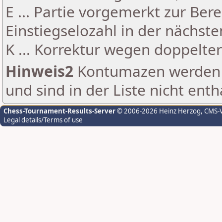
E ... Partie vorgemerkt zur Be
Einstiegselozahl in der nächst
K ... Korrektur wegen doppelt
Hinweis2
Kontumazen werden g
und sind in der Liste nicht enth
Chess-Tournament-Results-Server
© 2006-2026 Heinz Herzog
, CMS-
Legal details/Terms of use