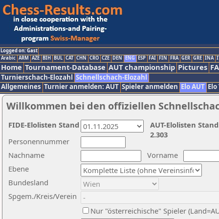
Logged on: Gast
Arabic
ARM
AZE
BIH
BUL
CAT
CHN
CRO
CZE
DEN
ENG
ESP
FAI
FIN
FRA
GER
GRE
INA
I
Home
Tournament-Database
AUT championship
Pictures
F
Turnierschach-Elozahl
Schnellschach-Elozahl
Allgemeines
Turnier anmelden: AUT
Spieler anmelden
Elo AUT
Elo
Willkommen bei den offiziellen Schnellscha
FIDE-Elolisten Stand
AUT-Elolisten Stand
2.303
Personennummer
Nachname
Vorname
Ebene
Bundesland
Spgem./Kreis/Verein
Nur "österreichische" Spieler (Land=A