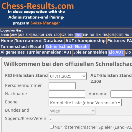
Logged on: Gast
Arabic
ARM
AZE
BIH
BUL
CAT
CHN
CRO
CZE
DEN
ENG
ESP
FAI
FIN
FRA
GER
GRE
INA
I
Home
Tournament-Database
AUT championship
Pictures
F
Turnierschach-Elozahl
Schnellschach-Elozahl
Allgemeines
Turnier anmelden: AUT
Spieler anmelden
Elo AUT
Elo
Willkommen bei den offiziellen Schnellscha
FIDE-Elolisten Stand
AUT-Elolisten Stand
2.303
Personennummer
Nachname
Vorname
Ebene
Bundesland
Spgem./Kreis/Verein
Nur "österreichische" Spieler (Land=A