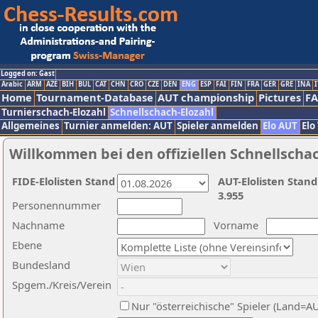
Logged on: Gast
Arabic
ARM
AZE
BIH
BUL
CAT
CHN
CRO
CZE
DEN
ENG
ESP
FAI
FIN
FRA
GER
GRE
INA
I
Home
Tournament-Database
AUT championship
Pictures
F
Turnierschach-Elozahl
Schnellschach-Elozahl
Allgemeines
Turnier anmelden: AUT
Spieler anmelden
Elo AUT
Elo
Willkommen bei den offiziellen Schnellscha
FIDE-Elolisten Stand
AUT-Elolisten Stand
3.955
Personennummer
Nachname
Vorname
Ebene
Bundesland
Spgem./Kreis/Verein
Nur "österreichische" Spieler (Land=A