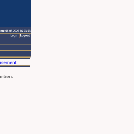
ime 08.08.2026 16:03:53
Login
Logout
artien: