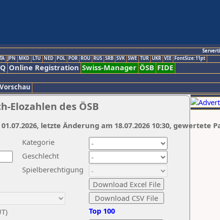
Servert
TA
JPN
MKD
LTU
NED
POL
POR
ROU
RUS
SRB
SVK
SWE
TUR
UKR
VIE
FontSize:11pt
AQ
Online Registration
Swiss-Manager
ÖSB
FIDE
 Vorschau
ch-Elozahlen des ÖSB
 01.07.2026, letzte Änderung am 18.07.2026 10:30, gewertete P
Kategorie
Geschlecht
Spielberechtigung
Top 100
UT)