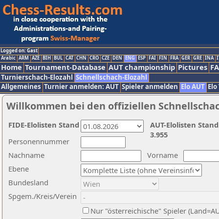
Logged on: Gast
Arabic
ARM
AZE
BIH
BUL
CAT
CHN
CRO
CZE
DEN
ENG
ESP
FAI
FIN
FRA
GER
GRE
INA
I
Home
Tournament-Database
AUT championship
Pictures
F
Turnierschach-Elozahl
Schnellschach-Elozahl
Allgemeines
Turnier anmelden: AUT
Spieler anmelden
Elo AUT
Elo
Willkommen bei den offiziellen Schnellscha
FIDE-Elolisten Stand
AUT-Elolisten Stand
3.955
Personennummer
Nachname
Vorname
Ebene
Bundesland
Spgem./Kreis/Verein
Nur "österreichische" Spieler (Land=A