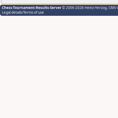
Chess-Tournament-Results-Server
© 2006-2026 Heinz Herzog
, CMS-
Legal details/Terms of use