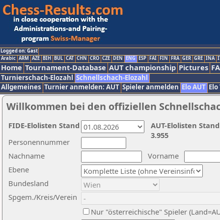
Logged on: Gast
Arabic
ARM
AZE
BIH
BUL
CAT
CHN
CRO
CZE
DEN
ENG
ESP
FAI
FIN
FRA
GER
GRE
INA
I
Home
Tournament-Database
AUT championship
Pictures
F
Turnierschach-Elozahl
Schnellschach-Elozahl
Allgemeines
Turnier anmelden: AUT
Spieler anmelden
Elo AUT
Elo
Willkommen bei den offiziellen Schnellscha
FIDE-Elolisten Stand
AUT-Elolisten Stand
3.955
Personennummer
Nachname
Vorname
Ebene
Bundesland
Spgem./Kreis/Verein
Nur "österreichische" Spieler (Land=A