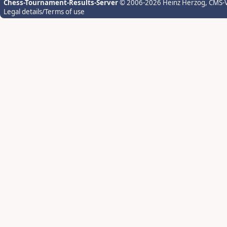
Chess-Tournament-Results-Server
© 2006-2026 Heinz Herzog
, CMS-
Legal details/Terms of use