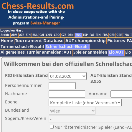
Logged on: Gast
Arabic
ARM
AZE
BIH
BUL
CAT
CHN
CRO
CZE
DEN
ENG
ESP
FAI
FIN
FRA
GER
GRE
INA
I
Home
Tournament-Database
AUT championship
Pictures
F
Turnierschach-Elozahl
Schnellschach-Elozahl
Allgemeines
Turnier anmelden: AUT
Spieler anmelden
Elo AUT
Elo
Willkommen bei den offiziellen Schnellscha
FIDE-Elolisten Stand
AUT-Elolisten Stand
3.955
Personennummer
Nachname
Vorname
Ebene
Bundesland
Spgem./Kreis/Verein
Nur "österreichische" Spieler (Land=A