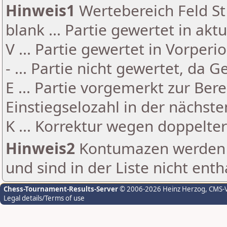
Hinweis1
Wertebereich Feld St 
blank ... Partie gewertet in akt
V ... Partie gewertet in Vorperi
- ... Partie nicht gewertet, da 
E ... Partie vorgemerkt zur Be
Einstiegselozahl in der nächst
K ... Korrektur wegen doppelt
Hinweis2
Kontumazen werden g
und sind in der Liste nicht enth
Chess-Tournament-Results-Server
© 2006-2026 Heinz Herzog
, CMS-
Legal details/Terms of use