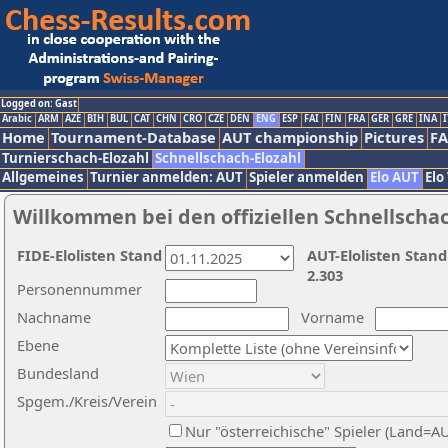
Logged on: Gast
Arabic
ARM
AZE
BIH
BUL
CAT
CHN
CRO
CZE
DEN
ENG
ESP
FAI
FIN
FRA
GER
GRE
INA
I
Home
Tournament-Database
AUT championship
Pictures
F
Turnierschach-Elozahl
Schnellschach-Elozahl
Allgemeines
Turnier anmelden: AUT
Spieler anmelden
Elo AUT
Elo
Willkommen bei den offiziellen Schnellscha
FIDE-Elolisten Stand
AUT-Elolisten Stand
2.303
Personennummer
Nachname
Vorname
Ebene
Bundesland
Spgem./Kreis/Verein
Nur "österreichische" Spieler (Land=A