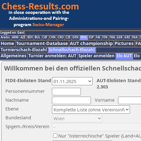
Logged on: Gast
Arabic
ARM
AZE
BIH
BUL
CAT
CHN
CRO
CZE
DEN
ENG
ESP
FAI
FIN
FRA
GER
GRE
INA
I
Home
Tournament-Database
AUT championship
Pictures
F
Turnierschach-Elozahl
Schnellschach-Elozahl
Allgemeines
Turnier anmelden: AUT
Spieler anmelden
Elo AUT
Elo
Willkommen bei den offiziellen Schnellscha
FIDE-Elolisten Stand
AUT-Elolisten Stand
2.303
Personennummer
Nachname
Vorname
Ebene
Bundesland
Spgem./Kreis/Verein
Nur "österreichische" Spieler (Land=A