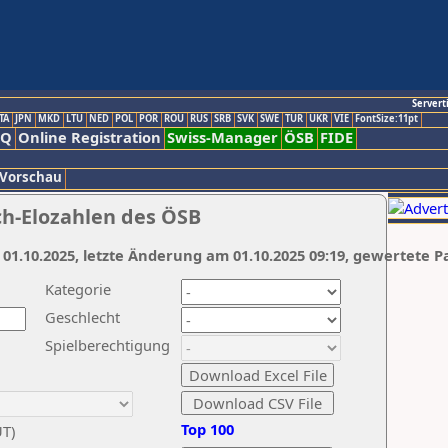
Servert
TA
JPN
MKD
LTU
NED
POL
POR
ROU
RUS
SRB
SVK
SWE
TUR
UKR
VIE
FontSize:11pt
AQ
Online Registration
Swiss-Manager
ÖSB
FIDE
 Vorschau
ch-Elozahlen des ÖSB
 01.10.2025, letzte Änderung am 01.10.2025 09:19, gewertete P
Kategorie
Geschlecht
Spielberechtigung
Top 100
UT)