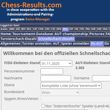
Logged on: Gast
Arabic
ARM
AZE
BIH
BUL
CAT
CHN
CRO
CZE
DEN
ENG
ESP
FAI
FIN
FRA
GER
GRE
INA
I
Home
Tournament-Database
AUT championship
Pictures
F
Turnierschach-Elozahl
Schnellschach-Elozahl
Allgemeines
Turnier anmelden: AUT
Spieler anmelden
Elo AUT
Elo
Willkommen bei den offiziellen Schnellscha
FIDE-Elolisten Stand
AUT-Elolisten Stand
2.303
Personennummer
Nachname
Vorname
Ebene
Bundesland
Spgem./Kreis/Verein
Nur "österreichische" Spieler (Land=A