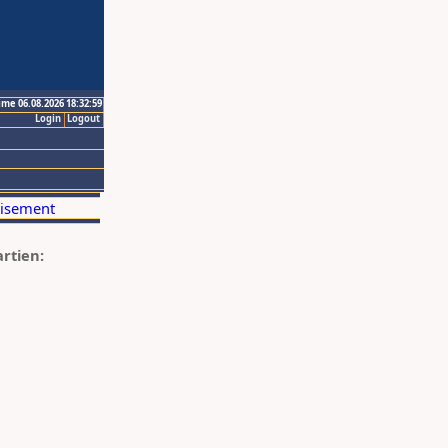
ime 06.08.2026 18:32:59
Login
Logout
artien: