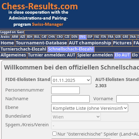
Logged on: Gast
Arabic
ARM
AZE
BIH
BUL
CAT
CHN
CRO
CZE
DEN
ENG
ESP
FAI
FIN
FRA
GER
GRE
INA
I
Home
Tournament-Database
AUT championship
Pictures
F
Turnierschach-Elozahl
Schnellschach-Elozahl
Allgemeines
Turnier anmelden: AUT
Spieler anmelden
Elo AUT
Elo
Willkommen bei den offiziellen Schnellscha
FIDE-Elolisten Stand
AUT-Elolisten Stand
2.303
Personennummer
Nachname
Vorname
Ebene
Bundesland
Spgem./Kreis/Verein
Nur "österreichische" Spieler (Land=A