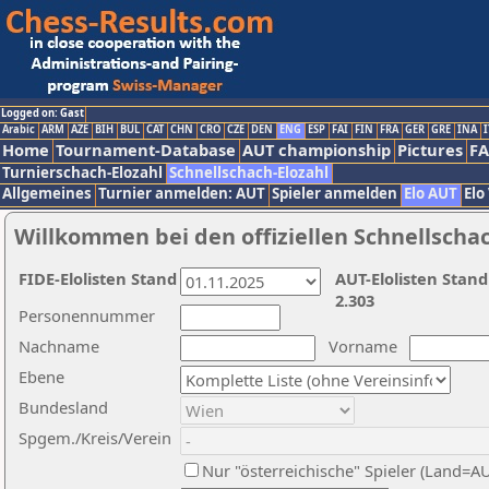
Logged on: Gast
Arabic
ARM
AZE
BIH
BUL
CAT
CHN
CRO
CZE
DEN
ENG
ESP
FAI
FIN
FRA
GER
GRE
INA
I
Home
Tournament-Database
AUT championship
Pictures
F
Turnierschach-Elozahl
Schnellschach-Elozahl
Allgemeines
Turnier anmelden: AUT
Spieler anmelden
Elo AUT
Elo
Willkommen bei den offiziellen Schnellscha
FIDE-Elolisten Stand
AUT-Elolisten Stand
2.303
Personennummer
Nachname
Vorname
Ebene
Bundesland
Spgem./Kreis/Verein
Nur "österreichische" Spieler (Land=A