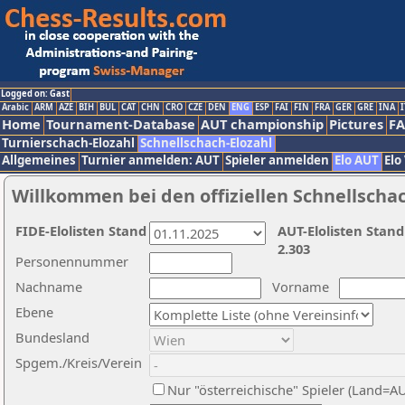
Logged on: Gast
Arabic
ARM
AZE
BIH
BUL
CAT
CHN
CRO
CZE
DEN
ENG
ESP
FAI
FIN
FRA
GER
GRE
INA
I
Home
Tournament-Database
AUT championship
Pictures
F
Turnierschach-Elozahl
Schnellschach-Elozahl
Allgemeines
Turnier anmelden: AUT
Spieler anmelden
Elo AUT
Elo
Willkommen bei den offiziellen Schnellscha
FIDE-Elolisten Stand
AUT-Elolisten Stand
2.303
Personennummer
Nachname
Vorname
Ebene
Bundesland
Spgem./Kreis/Verein
Nur "österreichische" Spieler (Land=A