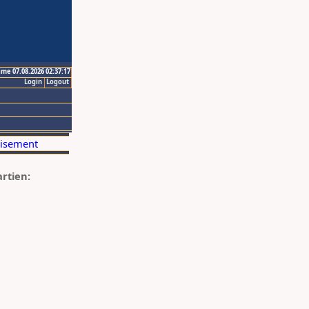
ime 07.08.2026 02:37:17
Login
Logout
artien: