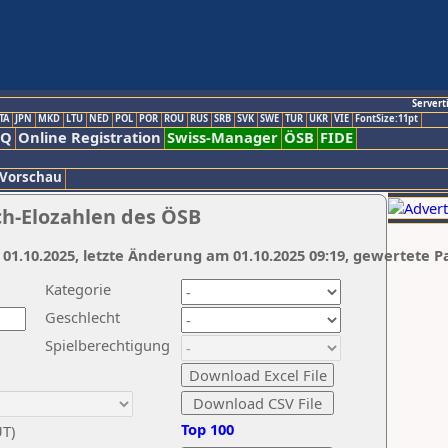
Servert
TA
JPN
MKD
LTU
NED
POL
POR
ROU
RUS
SRB
SVK
SWE
TUR
UKR
VIE
FontSize:11pt
AQ
Online Registration
Swiss-Manager
ÖSB
FIDE
 Vorschau
ch-Elozahlen des ÖSB
 01.10.2025, letzte Änderung am 01.10.2025 09:19, gewertete P
Kategorie
Geschlecht
Spielberechtigung
Top 100
UT)