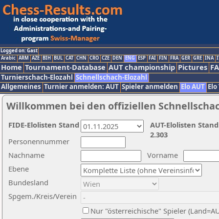
Logged on: Gast
Arabic
ARM
AZE
BIH
BUL
CAT
CHN
CRO
CZE
DEN
ENG
ESP
FAI
FIN
FRA
GER
GRE
INA
I
Home
Tournament-Database
AUT championship
Pictures
F
Turnierschach-Elozahl
Schnellschach-Elozahl
Allgemeines
Turnier anmelden: AUT
Spieler anmelden
Elo AUT
Elo
Willkommen bei den offiziellen Schnellscha
FIDE-Elolisten Stand
AUT-Elolisten Stand
2.303
Personennummer
Nachname
Vorname
Ebene
Bundesland
Spgem./Kreis/Verein
Nur "österreichische" Spieler (Land=A