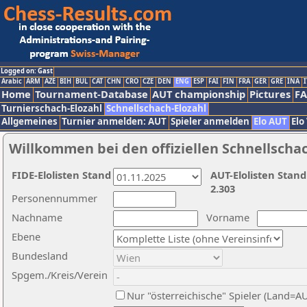
Logged on: Gast
Arabic
ARM
AZE
BIH
BUL
CAT
CHN
CRO
CZE
DEN
ENG
ESP
FAI
FIN
FRA
GER
GRE
INA
I
Home
Tournament-Database
AUT championship
Pictures
F
Turnierschach-Elozahl
Schnellschach-Elozahl
Allgemeines
Turnier anmelden: AUT
Spieler anmelden
Elo AUT
Elo
Willkommen bei den offiziellen Schnellscha
FIDE-Elolisten Stand
AUT-Elolisten Stand
2.303
Personennummer
Nachname
Vorname
Ebene
Bundesland
Spgem./Kreis/Verein
Nur "österreichische" Spieler (Land=A