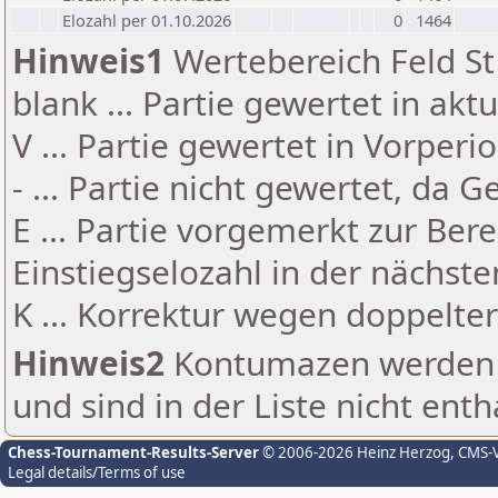
Elozahl per 01.10.2026
0
1464
Hinweis1
Wertebereich Feld St 
blank ... Partie gewertet in akt
V ... Partie gewertet in Vorperi
- ... Partie nicht gewertet, da 
E ... Partie vorgemerkt zur Be
Einstiegselozahl in der nächst
K ... Korrektur wegen doppelt
Hinweis2
Kontumazen werden g
und sind in der Liste nicht enth
Chess-Tournament-Results-Server
© 2006-2026 Heinz Herzog
, CMS-
Legal details/Terms of use