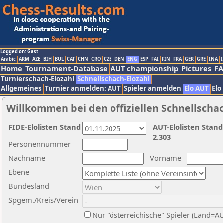
Logged on: Gast
Arabic
ARM
AZE
BIH
BUL
CAT
CHN
CRO
CZE
DEN
ENG
ESP
FAI
FIN
FRA
GER
GRE
INA
I
Home
Tournament-Database
AUT championship
Pictures
F
Turnierschach-Elozahl
Schnellschach-Elozahl
Allgemeines
Turnier anmelden: AUT
Spieler anmelden
Elo AUT
Elo
Willkommen bei den offiziellen Schnellscha
FIDE-Elolisten Stand
AUT-Elolisten Stand
2.303
Personennummer
Nachname
Vorname
Ebene
Bundesland
Spgem./Kreis/Verein
Nur "österreichische" Spieler (Land=A